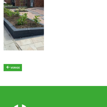
←
VORIGE