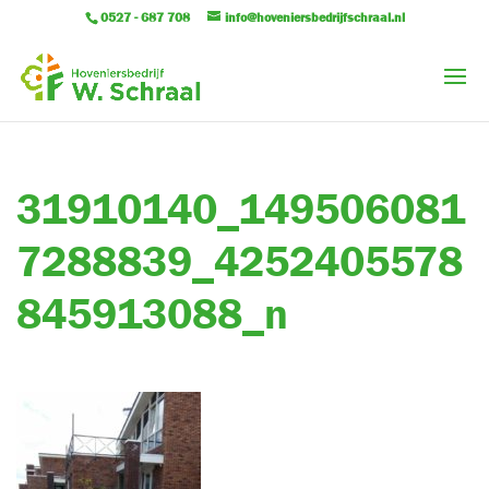
0527 - 687 708
info@hoveniersbedrijfschraal.nl
31910140_149506081
7288839_4252405578
845913088_n