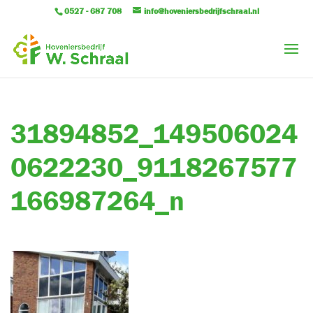
0527 - 687 708
info@hoveniersbedrijfschraal.nl
31894852_149506024
0622230_9118267577
166987264_n