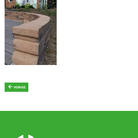
←
VORIGE