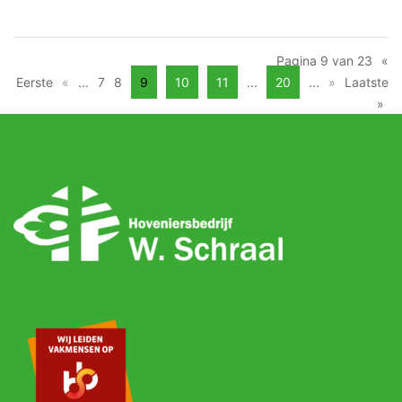
Pagina 9 van 23
«
Eerste
«
...
7
8
9
10
11
...
20
...
»
Laatste
»