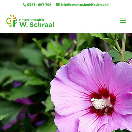
0527 - 687 708
info@hoveniersbedrijfschraal.nl