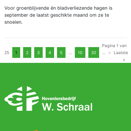
Voor groenblijvende én bladverliezende hagen is
september de laatst geschikte maand om ze te
snoeien.
Pagina 1 van
25
1
2
3
4
5
...
10
20
...
»
Laatste
»