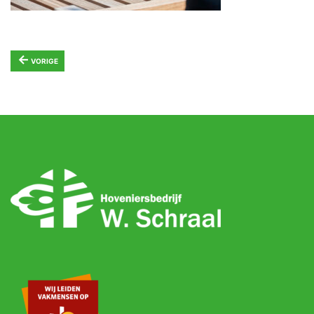
←
VORIGE