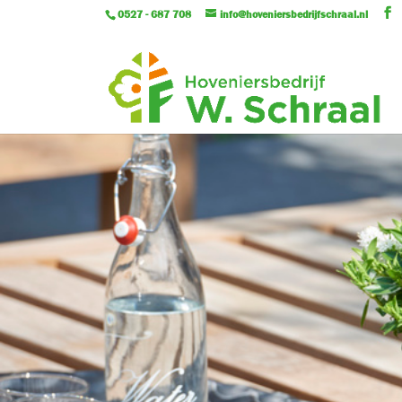
0527 - 687 708
info@hoveniersbedrijfschraal.nl