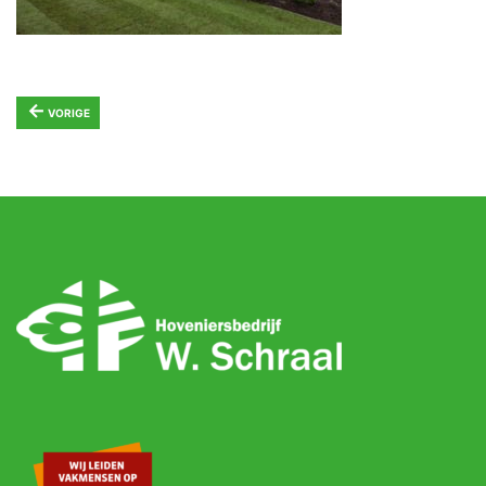
←
VORIGE