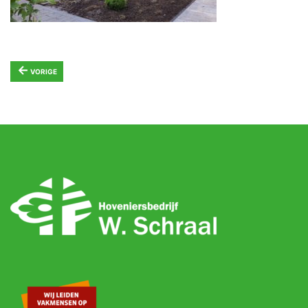
←
VORIGE