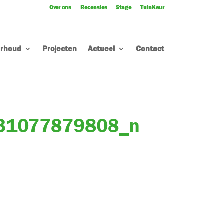
Over ons
Recensies
Stage
TuinKeur
rhoud
Projecten
Actueel
Contact
31077879808_n