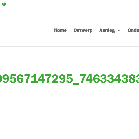
Home
Ontwerp
Aanleg
Onde
09567147295_74633438