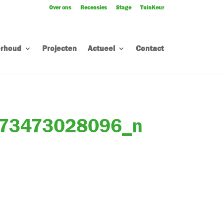
Over ons
Recensies
Stage
TuinKeur
rhoud
Projecten
Actueel
Contact
73473028096_n