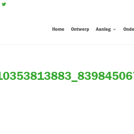
Home
Ontwerp
Aanleg
Onde
10353813883_83984506