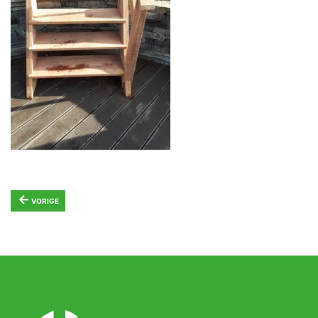
←
VORIGE