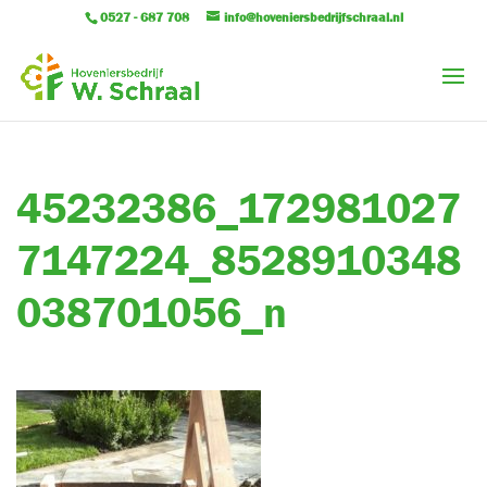
0527 - 687 708
info@hoveniersbedrijfschraal.nl
45232386_172981027
7147224_8528910348
038701056_n