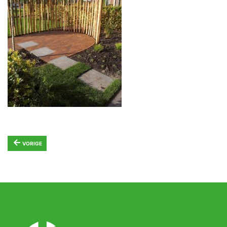
←
VORIGE