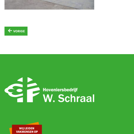
←
VORIGE