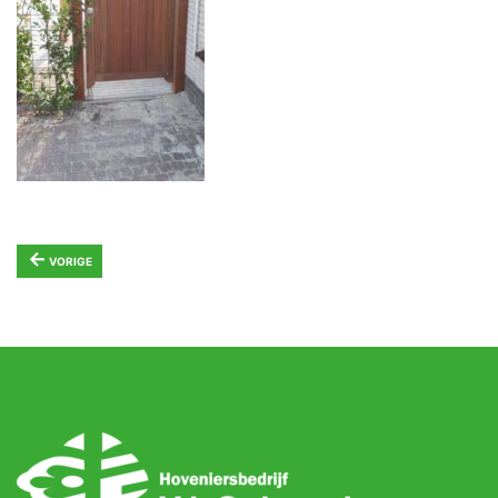
←
VORIGE