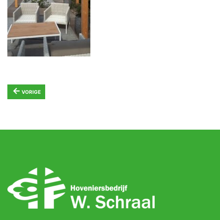
←
VORIGE