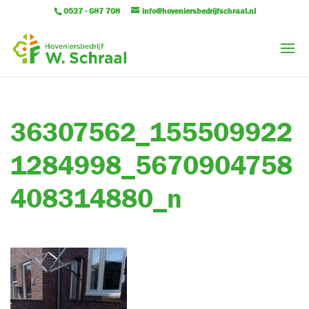
0527 - 687 708
info@hoveniersbedrijfschraal.nl
36307562_155509922
1284998_5670904758
408314880_n