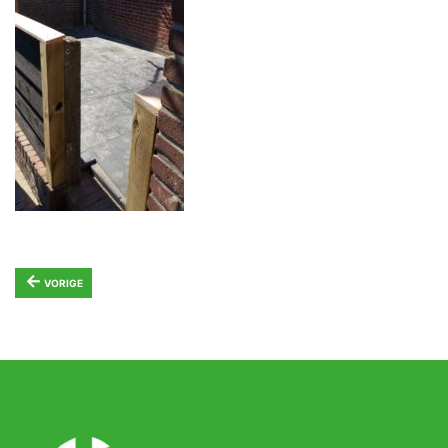
←
VORIGE