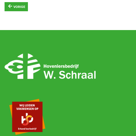
←
VORIGE