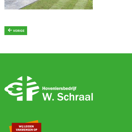
←
VORIGE