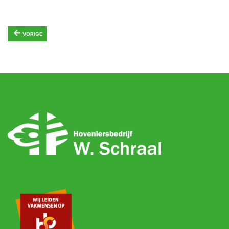
←
VORIGE