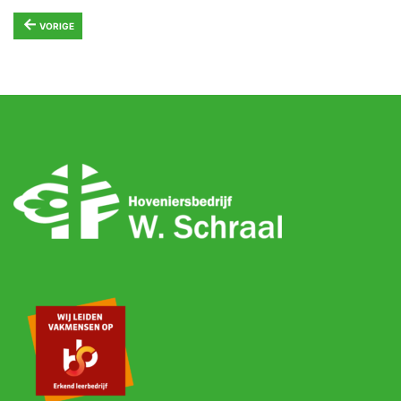
←
VORIGE