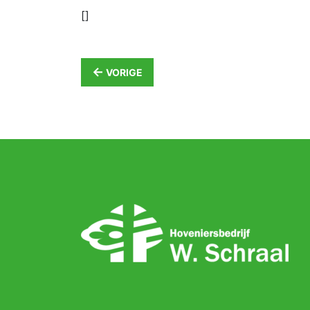
[]
←
VORIGE