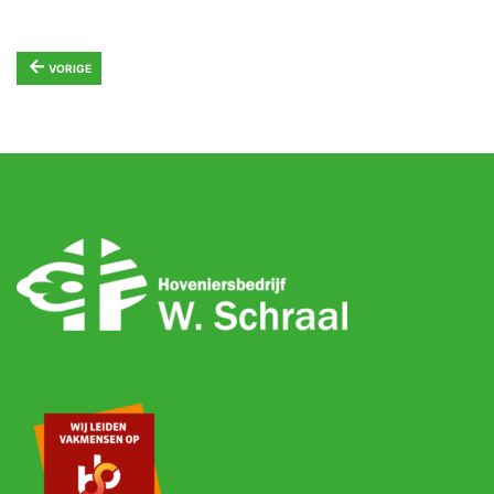
←
VORIGE