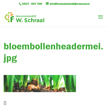
0527 - 687 708
info@hoveniersbedrijfschraal.nl
bloembollenheadermei.
jpg
[]