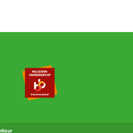
nKeur