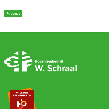
←
VORIGE