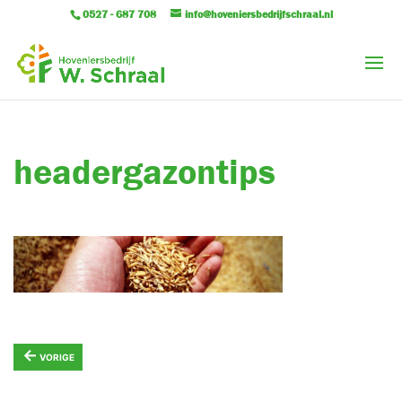
0527 - 687 708
info@hoveniersbedrijfschraal.nl
headergazontips
←
VORIGE