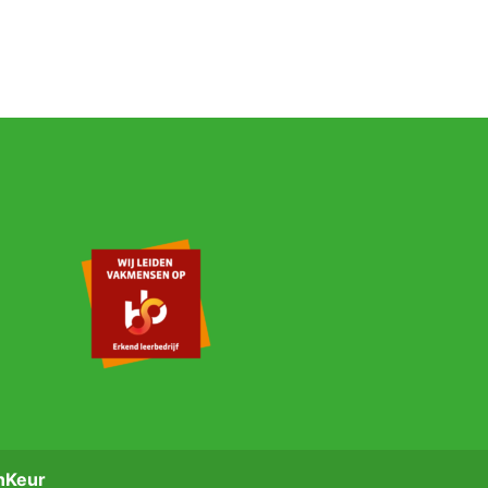
nKeur